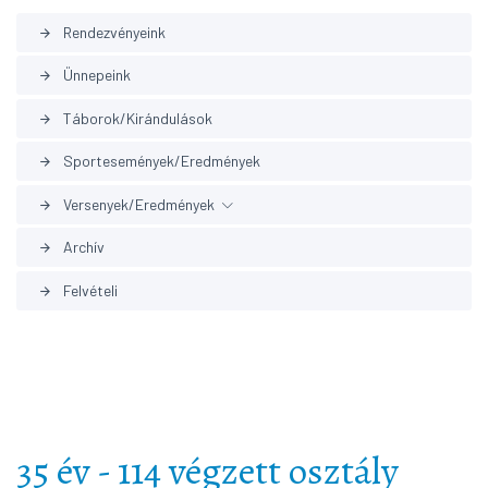
Rendezvényeink
arrow_forward
Ünnepeink
arrow_forward
Táborok/Kirándulások
arrow_forward
Sportesemények/Eredmények
arrow_forward
Versenyek/Eredmények
arrow_forward
Archív
arrow_forward
Korábbi eredmények
arrow_forward
Felvételi
arrow_forward
35 év - 114 végzett osztály