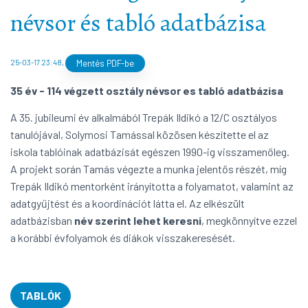
névsor és tabló adatbázisa
25-03-17 23:48
,
Mentés PDF-be
35 év - 114 végzett osztály névsor es tabló adatbázisa
A 35. jubileumi év alkalmából Trepák Ildikó a 12/C osztályos
tanulójával, Solymosi Tamással közösen készítette el az
iskola tablóinak adatbázisát egészen 1990-ig visszamenőleg.
A projekt során Tamás végezte a munka jelentős részét, míg
Trepák Ildikó mentorként irányította a folyamatot, valamint az
adatgyűjtést és a koordinációt látta el. Az elkészült
adatbázisban
név szerint lehet keresni
, megkönnyítve ezzel
a korábbi évfolyamok és diákok visszakeresését.
TABLÓK