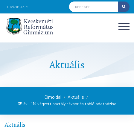
TOVÁBBIAK
Aktuális
Címoldal
Aktuális
/
/
35 év - 114 végzett osztály névsor és tabló adatbázisa
Aktuális