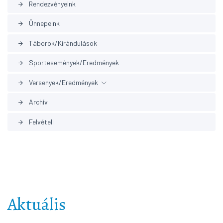
Rendezvényeink
arrow_forward
Ünnepeink
arrow_forward
Táborok/Kirándulások
arrow_forward
Sportesemények/Eredmények
arrow_forward
Versenyek/Eredmények
arrow_forward
Archív
arrow_forward
Korábbi eredmények
arrow_forward
Felvételi
arrow_forward
Aktuális