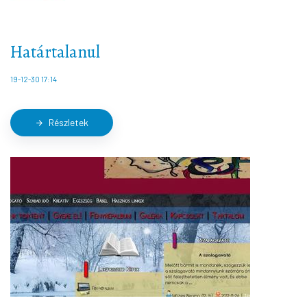
Határtalanul
19-12-30 17:14
Részletek
arrow_forward