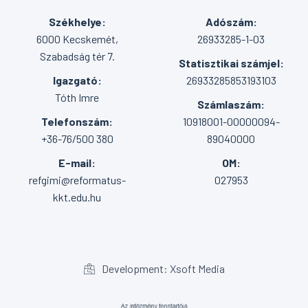
Székhelye:
Adószám:
6000 Kecskemét,
26933285-1-03
Szabadság tér 7.
Statisztikai számjel:
Igazgató:
26933285853193103
Tóth Imre
Számlaszám:
Telefonszám:
10918001-00000094-
+36-76/500 380
89040000
E-mail:
OM:
refgimi@reformatus-
027953
kkt.edu.hu
Development: Xsoft Media