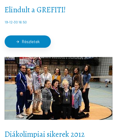
Elindult a GREFITI!
19-12-30 16:50
Részletek
arrow_forward
Diákolimpiai sikerek 2012