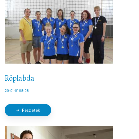
Röplabda
20-01-01 08:08
Részletek
arrow_forward