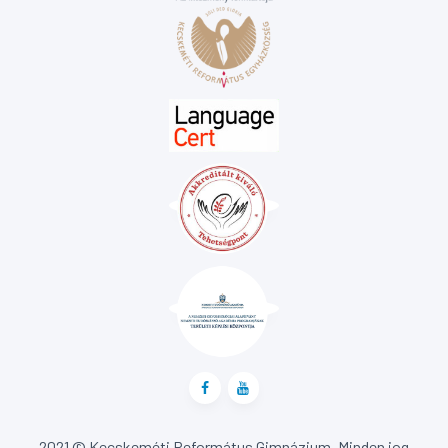
2021 © Kecskeméti Református Gimnázium. Minden jog