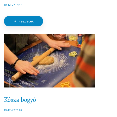
19-12-27 17:47
Részletek
arrow_forward
Kósza bogyó
19-12-27 17:43