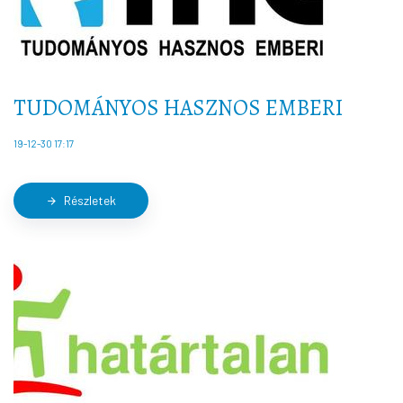
TUDOMÁNYOS HASZNOS EMBERI
19-12-30 17:17
Részletek
arrow_forward