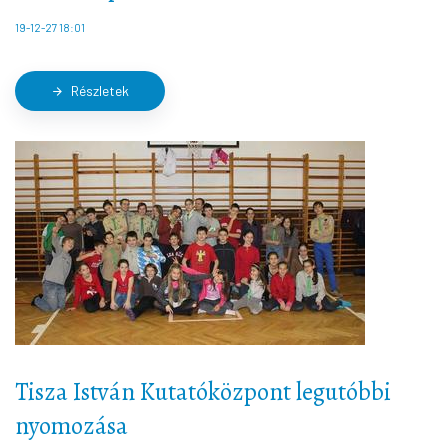
19-12-27 18:01
Részletek
arrow_forward
Tisza István Kutatóközpont legutóbbi
nyomozása