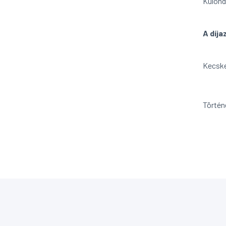
Különd
A díja
Kecske
Törté