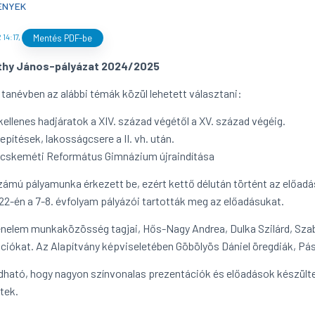
ÉNYEK
 14:17
,
Mentés PDF-be
thy János-pályázat 2024/2025
i tanévben az alábbi témák közül lehetett választani:
kellenes hadjáratok a XIV. század végétől a XV. század végéig.
lepítések, lakosságcsere a II. vh. után.
ecskeméti Református Gimnázium újraindítása
ámú pályamunka érkezett be, ezért kettő délután történt az előadás
22-én a 7-8. évfolyam pályázói tartották meg az előadásukat.
énelem munkaközösség tagjai, Hős-Nagy Andrea, Dulka Szilárd, Szab
ciókat. Az Alapítvány képviseletében Göbölyös Dániel öregdiák, Pá
ható, hogy nagyon színvonalas prezentációk és előadások készülte
tek.