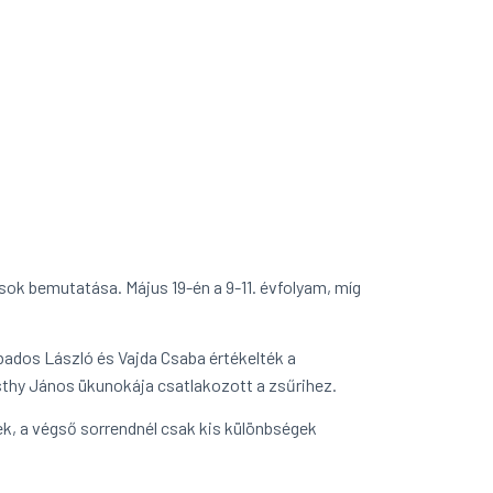
ok bemutatása. Május 19-én a 9-11. évfolyam, míg
ados László és Vajda Csaba értékelték a
sthy János ükunokája csatlakozott a zsűrihez.
k, a végső sorrendnél csak kis különbségek