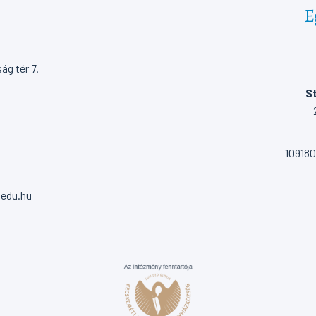
E
g tér 7.
St
10918
.edu.hu