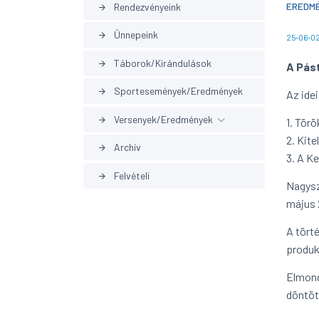
EREDM
Rendezvényeink
arrow_forward
Ünnepeink
arrow_forward
25-06-02
Táborok/Kirándulások
arrow_forward
A Pás
Sportesemények/Eredmények
arrow_forward
Az ide
Versenyek/Eredmények
arrow_forward
1. Törö
2. Kite
Archív
arrow_forward
Korábbi eredmények
arrow_forward
3. A K
Felvételi
arrow_forward
Nagysz
május 
A tört
produk
Elmond
döntöt