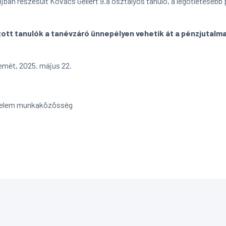
íjban részesült Kovács Gellért 9.a osztályos tanuló, a legötletesebb
zott tanulók a tanévzáró ünnepélyen vehetik át a pénzjutalma
mét, 2025. május 22.
nelem munkaközösség