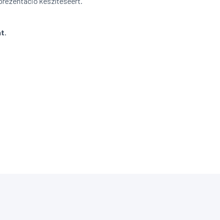
 prezentáció készítéséért.
t.