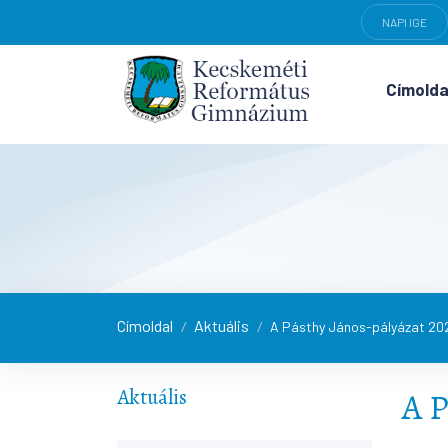
NAPI IGE
Címolda
Címoldal
Aktuális
/
/
A Pásthy János-pályázat 2
Aktuális
A P