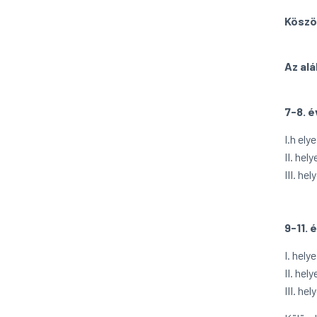
Köszö
Az al
7-8. 
I.h ely
II. hel
III. he
9-11. 
I. hely
II. hel
III. h