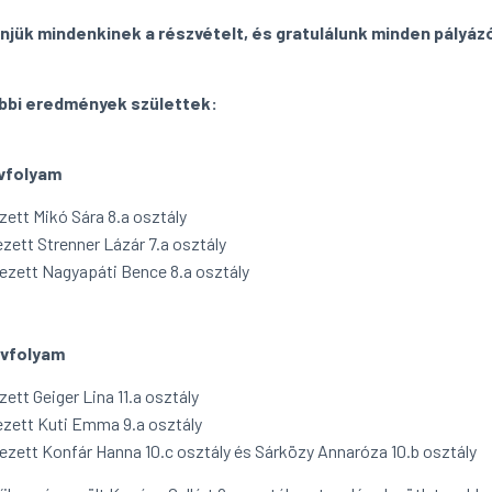
njük mindenkinek a részvételt, és gratulálunk minden pályáz
ábbi eredmények születtek:
évfolyam
ezett Mikó Sára 8.a osztály
yezett Strenner Lázár 7.a osztály
lyezett Nagyapáti Bence 8.a osztály
évfolyam
ezett Geiger Lina 11.a osztály
yezett Kuti Emma 9.a osztály
elyezett Konfár Hanna 10.c osztály és Sárközy Annaróza 10.b osztály