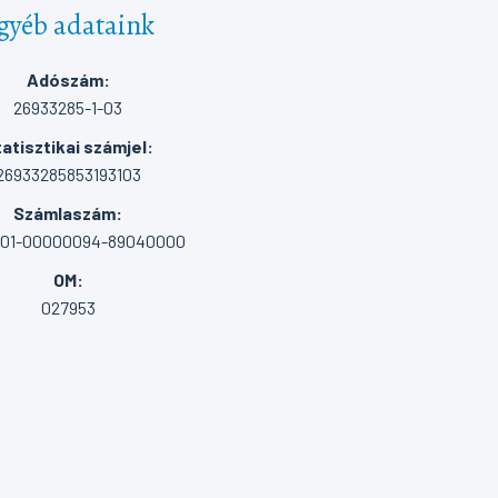
gyéb adataink
Adószám:
26933285-1-03
atisztikai számjel:
26933285853193103
Számlaszám:
001-00000094-89040000
OM:
027953