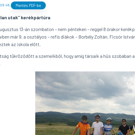
 09:49
,
Mentés PDF-be
lan utak” kerékpártúra
augusztus 13-án szombaton – nem pénteken – reggel 8 órakor kerékpá
évben már 9. a osztályos – refis diákok – Borbély Zoltán, Ficsór Istv
ztek az iskola előtt.
tság tükröződött a szemeikből, hogy amíg társaik a hűs szobában a
.