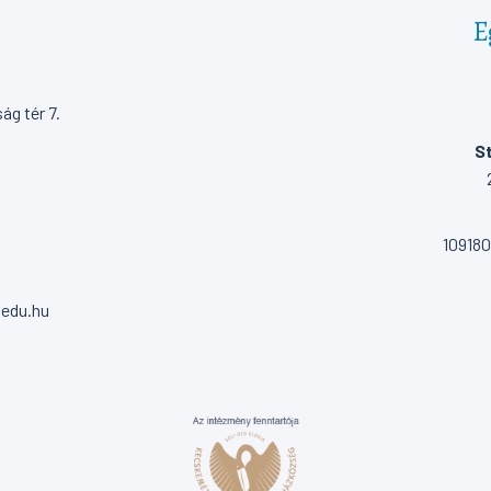
E
g tér 7.
St
10918
.edu.hu