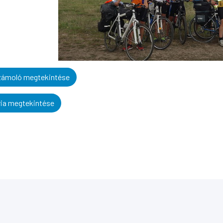
ámoló megtekintése
ria megtekintése