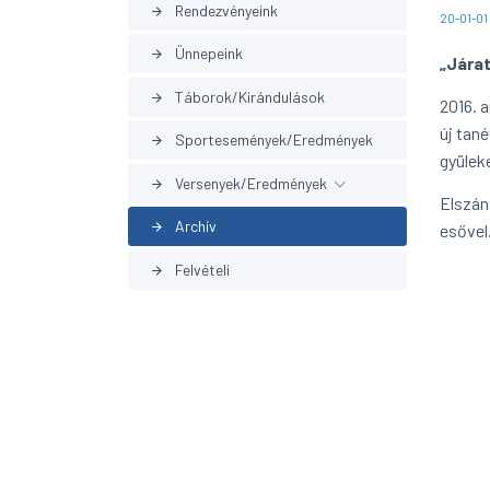
Rendezvényeink
arrow_forward
20-01-01
Ünnepeink
arrow_forward
„Járat
Táborok/Kirándulások
arrow_forward
2016. 
új tan
Sportesemények/Eredmények
arrow_forward
gyüleke
Versenyek/Eredmények
arrow_forward
Elszán
Archív
esővel
arrow_forward
Korábbi eredmények
arrow_forward
Felvételi
arrow_forward