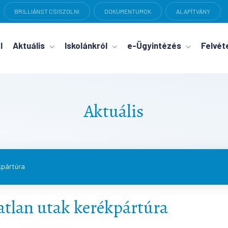
BRILLIÁNST CSISZOLNI
DOKUMENTUMOK
ALAPÍTVÁNY
l
Aktuális
Iskolánkról
e-Ügyintézés
Felvéte
Aktuális
kpártúra
atlan utak kerékpártúra