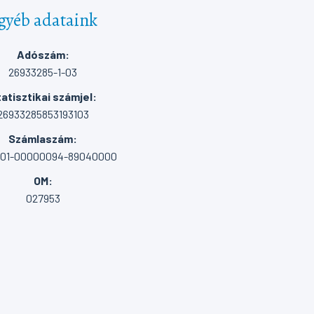
gyéb adataink
Adószám:
26933285-1-03
atisztikai számjel:
26933285853193103
Számlaszám:
001-00000094-89040000
OM:
027953