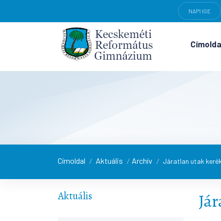
NAPI IGE
Címolda
Címoldal
Aktuális
Archív
/
/
/
Járatlan utak keré
Aktuális
Jár