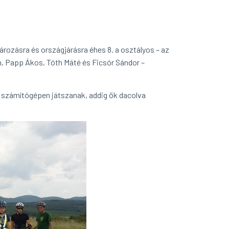
rozásra és országjárásra éhes 8. a osztályos – az
án, Papp Ákos, Tóth Máté és Ficsór Sándor –
 számítógépen játszanak, addig ők dacolva