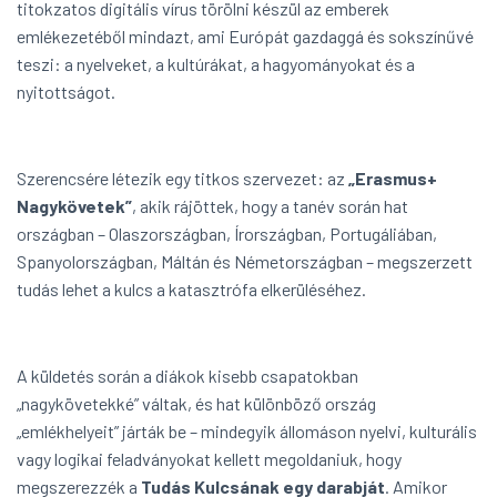
titokzatos digitális vírus törölni készül az emberek
emlékezetéből mindazt, ami Európát gazdaggá és sokszínűvé
teszi: a nyelveket, a kultúrákat, a hagyományokat és a
nyitottságot.
Szerencsére létezik egy titkos szervezet: az
„Erasmus+
Nagykövetek”
, akik rájöttek, hogy a tanév során hat
országban – Olaszországban, Írországban, Portugáliában,
Spanyolországban, Máltán és Németországban – megszerzett
tudás lehet a kulcs a katasztrófa elkerüléséhez.
A küldetés során a diákok kisebb csapatokban
„nagykövetekké” váltak, és hat különböző ország
„emlékhelyeit” járták be – mindegyik állomáson nyelvi, kulturális
vagy logikai feladványokat kellett megoldaniuk, hogy
megszerezzék a
Tudás Kulcsának egy darabját
. Amikor