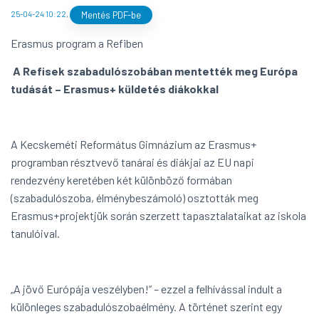
25-04-24 10:22
,
Mentés PDF-be
Erasmus program a Refiben
A Refisek szabadulószobában mentették meg Európa
tudását – Erasmus+ küldetés diákokkal
A Kecskeméti Református Gimnázium az Erasmus+
programban résztvevő tanárai és diákjai az EU napi
rendezvény keretében két különböző formában
(szabadulószoba, élménybeszámoló) osztották meg
Erasmus+projektjük során szerzett tapasztalataikat az iskola
tanulóival.
„A jövő Európája veszélyben!” – ezzel a felhívással indult a
különleges szabadulószobaélmény. A történet szerint egy