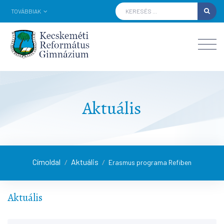
TOVÁBBIAK
Aktuális
Címoldal
Aktuális
/
/
Erasmus programa Refiben
Aktuális