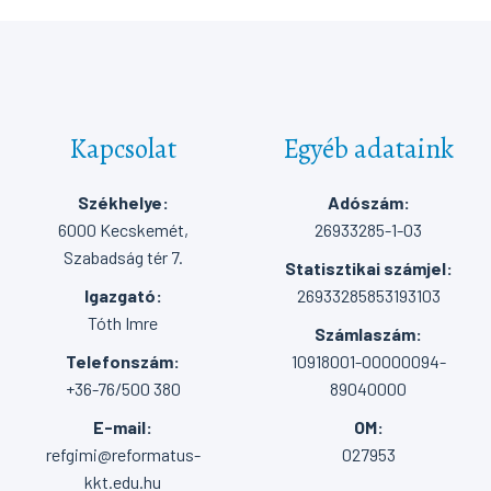
Kapcsolat
Egyéb adataink
Székhelye:
Adószám:
6000 Kecskemét,
26933285-1-03
Szabadság tér 7.
Statisztikai számjel:
Igazgató:
26933285853193103
Tóth Imre
Számlaszám:
Telefonszám:
10918001-00000094-
+36-76/500 380
89040000
E-mail:
OM:
refgimi@reformatus-
027953
kkt.edu.hu