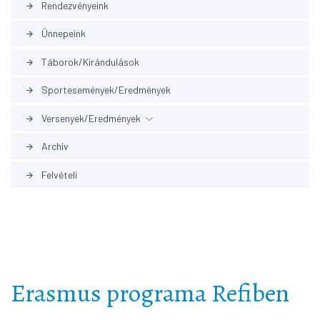
Rendezvényeink
arrow_forward
Ünnepeink
arrow_forward
Táborok/Kirándulások
arrow_forward
Sportesemények/Eredmények
arrow_forward
Versenyek/Eredmények
arrow_forward
Archív
arrow_forward
Korábbi eredmények
arrow_forward
Felvételi
arrow_forward
Erasmus programa Refiben