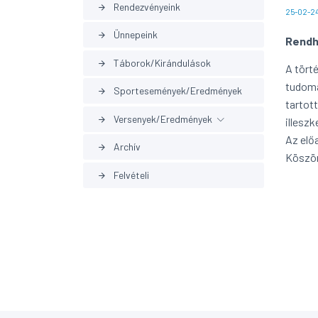
Rendezvényeink
arrow_forward
25-02-24
Ünnepeink
arrow_forward
Rendh
Táborok/Kirándulások
arrow_forward
A tört
tudomá
Sportesemények/Eredmények
arrow_forward
tartot
Versenyek/Eredmények
arrow_forward
illesz
Az elő
Archív
arrow_forward
Korábbi eredmények
arrow_forward
Köszön
Tö
Felvételi
arrow_forward