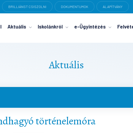
BRILLIÁNST CSISZOLNI
DOKUMENTUMOK
ALAPÍTVÁNY
l
Aktuális
Iskolánkról
e-Ügyintézés
Felvéte
Aktuális
ndhagyó történelemóra