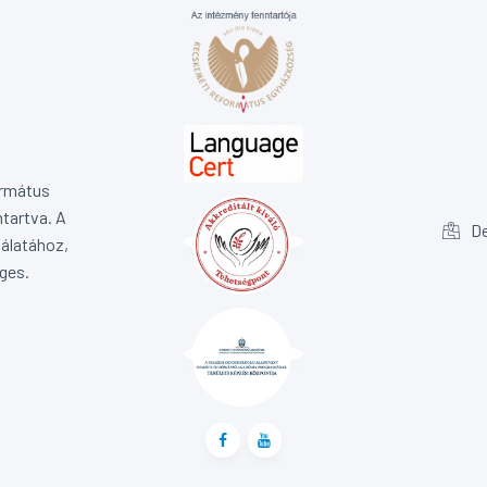
ormátus
tartva. A
De
álatához,
ges.