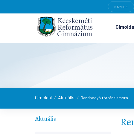
NAPI IGE
Címolda
Címoldal
Aktuális
/
/
Rendhagyó történelemóra
Aktuális
Re