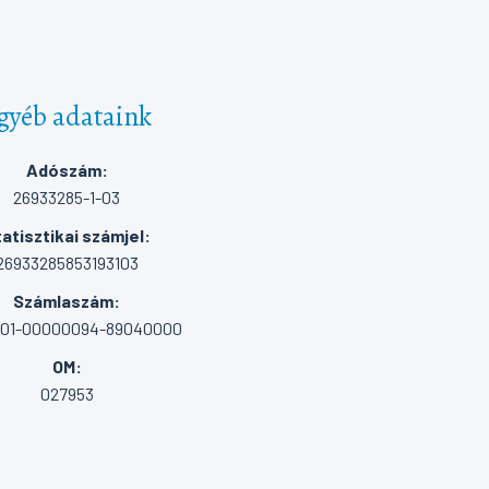
gyéb adataink
Adószám:
26933285-1-03
atisztikai számjel:
26933285853193103
Számlaszám:
001-00000094-89040000
OM:
027953