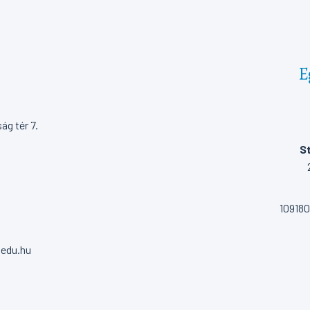
E
g tér 7.
St
10918
.edu.hu