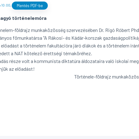
 10:00
,
Mentés PDF-be
agyó történelemóra
énelem-földrajz munkaközösség szervezésében Dr. Rigó Róbert Phd
nyos főmunkatársa "A Rákosi- és Kádár-korszak gazdaságpolitikája
t előadást a történelem fakultációra járó diákok és a történelem irá
kedett a NAT kötelező érettségi témaköréhez.
adás része volt a kommunista diktatúra áldozataira való iskolai m
jük az előadást!
rténele-földrajz munkaközös