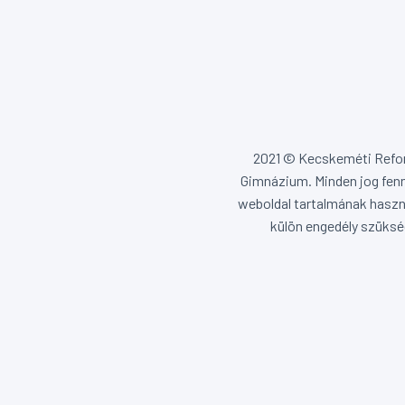
2021 © Kecskeméti Ref
Gimnázium. Minden jog fenn
weboldal tartalmának haszn
külön engedély szüksé