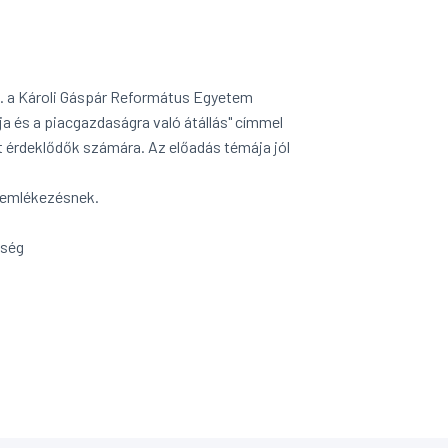
. a Károli Gáspár Református Egyetem
 és a piacgazdaságra való átállás" címmel
nt érdeklődők számára. Az előadás témája jól
egemlékezésnek.
ség