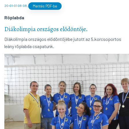
20-01-01 08:08
,
Mentés PDF-be
Röplabda
Diákolimpia országos elődöntője.
Diákolimpia országos elődöntőjébe jutott az 5.korcsoportos
leány röplabda csapatunk.