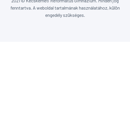
2021 © Kecskeméti Református Gimnázium. Minden jog
fenntartva. A weboldal tartalmának használatához, külön
engedély szükséges.