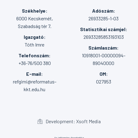
Székhelye:
Adószám:
6000 Kecskemét,
26933285-1-03
Szabadság tér 7.
Statisztikai számjel:
Igazgató:
26933285853193103
Tóth Imre
Számlaszám:
Telefonszám:
10918001-00000094-
+36-76/500 380
89040000
E-mail:
OM:
refgimi@reformatus-
027953
kkt.edu.hu
Development: Xsoft Media