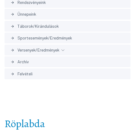
Rendezvényeink
arrow_forward
Ünnepeink
arrow_forward
Táborok/Kirándulások
arrow_forward
Sportesemények/Eredmények
arrow_forward
Versenyek/Eredmények
arrow_forward
Archív
arrow_forward
Korábbi eredmények
arrow_forward
Felvételi
arrow_forward
Röplabda