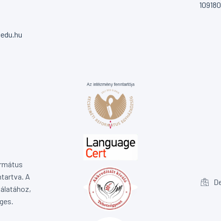
10918
.edu.hu
ormátus
tartva. A
De
álatához,
ges.