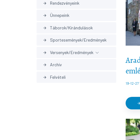
Rendezvényeink
arrow_forward
Ünnepeink
arrow_forward
Táborok/Kirándulások
arrow_forward
Sportesemények/Eredmények
arrow_forward
Versenyek/Eredmények
arrow_forward
Arad
Archív
arrow_forward
Korábbi eredmények
arrow_forward
emlé
Felvételi
arrow_forward
19-12-27 
arrow_forw