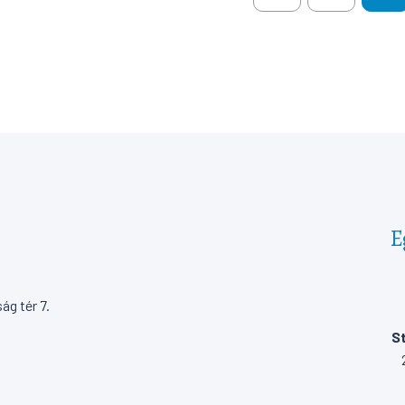
E
g tér 7.
St