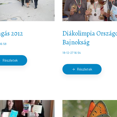
agás 2012
Diákolimpia Ország
Bajnokság
16:58
19-12-27 16:54
Részletek
ard
Részletek
arrow_forward