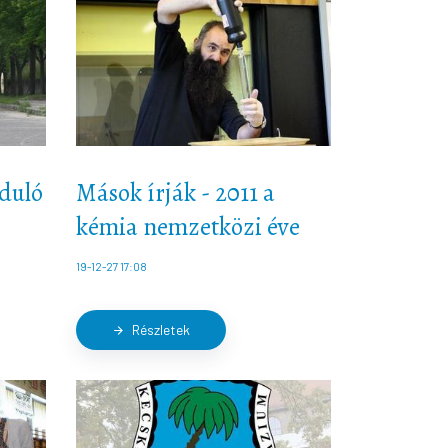
rduló
Mások írják - 2011 a
kémia nemzetközi éve
19-12-27 17:08
Részletek
arrow_forward