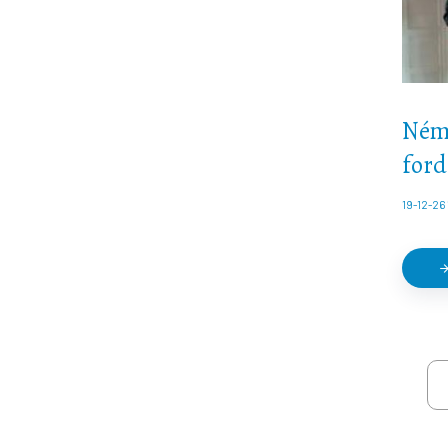
Néme
ford
19-12-26 
arrow_forw