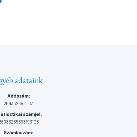
gyéb adataink
Adószám:
26933285-1-03
atisztikai számjel:
26933285853193103
Számlaszám: