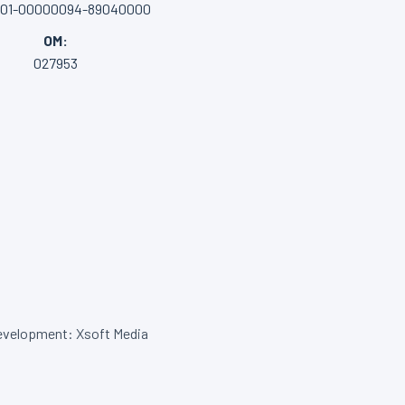
001-00000094-89040000
OM:
027953
velopment: Xsoft Media