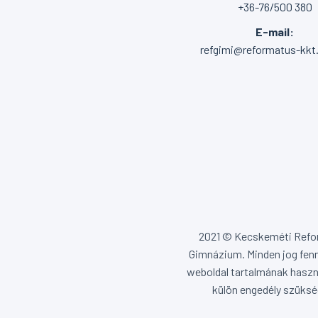
+36-76/500 380
E-mail:
refgimi@reformatus-kkt
2021 © Kecskeméti Ref
Gimnázium. Minden jog fenn
weboldal tartalmának haszn
külön engedély szüksé