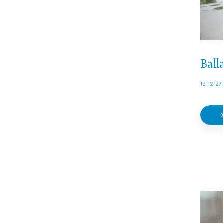
Ball
19-12-27 
arrow_forw